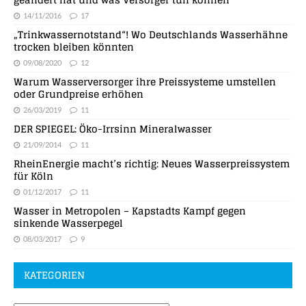
14/11/2016
17
„Trinkwassernotstand“! Wo Deutschlands Wasserhähne
trocken bleiben könnten
09/08/2020
12
Warum Wasserversorger ihre Preissysteme umstellen
oder Grundpreise erhöhen
26/03/2019
11
DER SPIEGEL: Öko-Irrsinn Mineralwasser
21/09/2014
11
RheinEnergie macht’s richtig: Neues Wasserpreissystem
für Köln
01/12/2017
11
Wasser in Metropolen – Kapstadts Kampf gegen
sinkende Wasserpegel
08/03/2017
9
KATEGORIEN