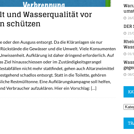
Waru
umst
t und Wasserqualität vor
26/
en schützen
DER 
21/
Rhei
e oder den Ausguss entsorgt. Da die Kläranlagen sie nur
Wass
e Rückstände die Gewässer und die Umwelt. Viele Konsumenten
01/
Unwissenheit. Aufklärung ist daher dringend erforderlich. Auf
Wass
s Ziel hinausschiessen oder im Zuständigkeitsgerangel
gege
stabfällen nicht mehr stattfindet, gehen auch Altarzneimittel
08/
tgehend schadlos entsorgt. Statt in die Toilette, gehören
sliche Restmülltonne. Eine Aufklärungskampagne soll helfen,
und Verbraucher aufzuklären. Hier ein Vorschlag:
[…]
KA
TR