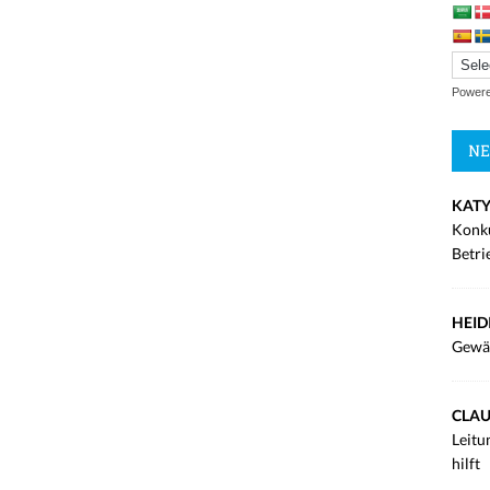
Power
NE
KATY
Konku
Betri
HEID
Gewä
CLAU
Leitu
hilft