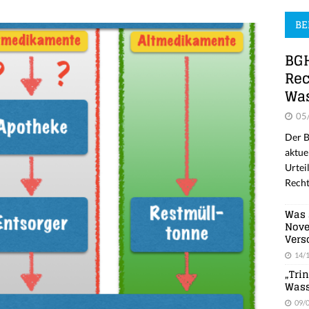
BE
BGH
Rec
Was
05
Der B
aktue
Urtei
Recht
Was 
Nove
Vers
14/
„Tri
Wass
09/