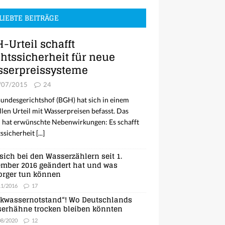
LIEBTE BEITRÄGE
-Urteil schafft
htssicherheit für neue
serpreissysteme
/07/2015
24
undesgerichtshof (BGH) hat sich in einem
llen Urteil mit Wasserpreisen befasst. Das
l hat erwünschte Nebenwirkungen: Es schafft
ssicherheit
[...]
sich bei den Wasserzählern seit 1.
mber 2016 geändert hat und was
orger tun können
11/2016
17
nkwassernotstand“! Wo Deutschlands
erhähne trocken bleiben könnten
08/2020
12