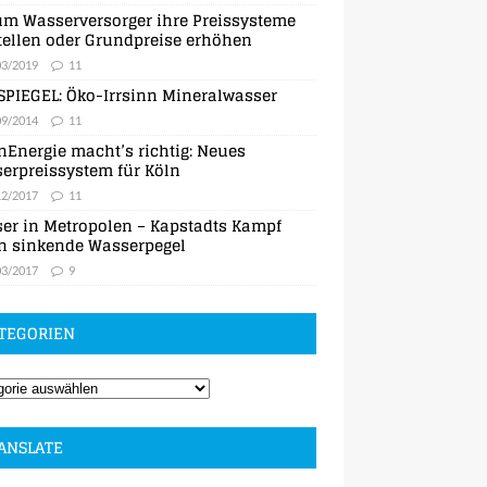
m Wasserversorger ihre Preissysteme
ellen oder Grundpreise erhöhen
03/2019
11
SPIEGEL: Öko-Irrsinn Mineralwasser
09/2014
11
nEnergie macht’s richtig: Neues
erpreissystem für Köln
12/2017
11
er in Metropolen – Kapstadts Kampf
n sinkende Wasserpegel
03/2017
9
TEGORIEN
ANSLATE