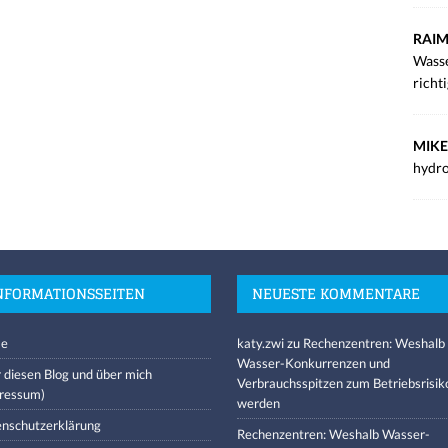
RAIM
Wasse
richt
MIKE
hydro
NFORMATIONSSEITEN
NEUESTE KOMMENTARE
e
katy.zwi
zu
Rechenzentren: Weshalb
Wasser-Konkurrenzen und
 diesen Blog und über mich
Verbrauchsspitzen zum Betriebsrisik
ressum)
werden
nschutzerklärung
Rechenzentren: Weshalb Wasser-