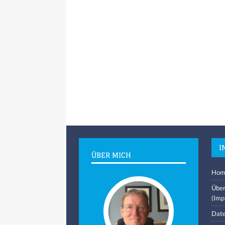
I
ÜBER MICH
Hom
Über
(Imp
Date