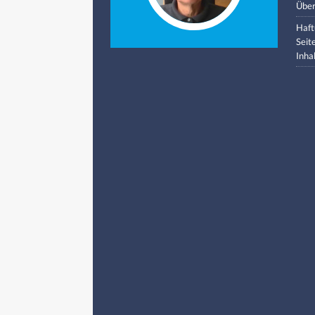
Über
Haft
Seit
Inha