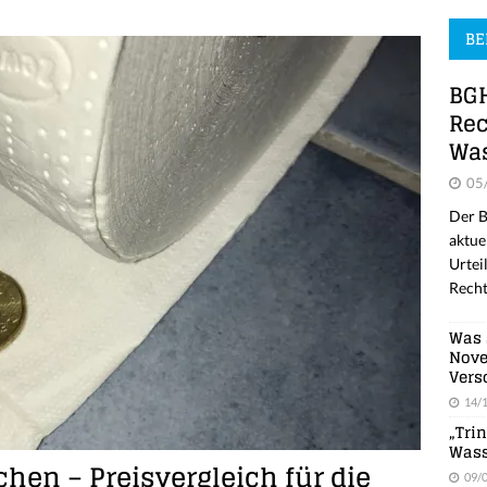
BE
BGH
Rec
Was
05
Der B
aktue
Urtei
Recht
Was 
Nove
Vers
14/
„Tri
Wass
chen – Preisvergleich für die
09/