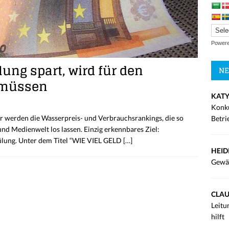
Power
lung spart, wird für den
NE
n müssen
KATY
Konku
ler werden die Wasserpreis- und Verbrauchsrankings, die so
Betri
d Medienwelt los lassen. Einzig erkennbares Ziel:
ülung. Unter dem Titel “WIE VIEL GELD
[…]
HEID
Gewä
CLAU
Leitu
hilft