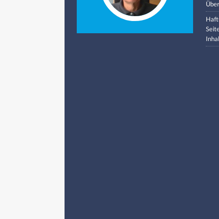
Über
Haft
Seit
Inha