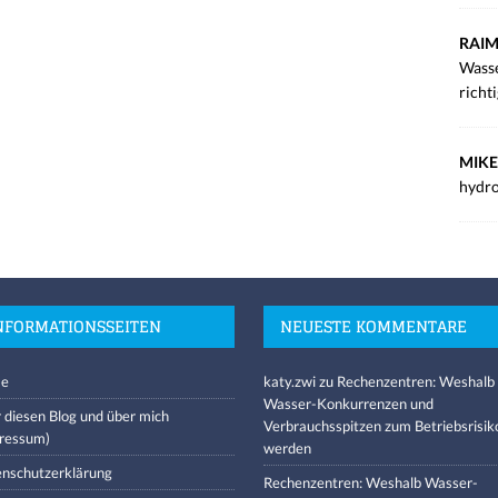
RAIM
Wasse
richt
MIKE
hydro
NFORMATIONSSEITEN
NEUESTE KOMMENTARE
e
katy.zwi
zu
Rechenzentren: Weshalb
Wasser-Konkurrenzen und
 diesen Blog und über mich
Verbrauchsspitzen zum Betriebsrisik
ressum)
werden
nschutzerklärung
Rechenzentren: Weshalb Wasser-