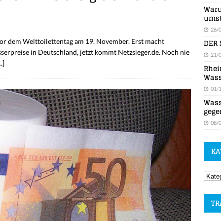
Waru
umst
26/
DER 
vor dem Welttoilettentag am 19. November. Erst macht
sserpreise in Deutschland, jetzt kommt Netzsieger.de. Noch nie
21/
…]
Rhei
Wass
01/
Wass
gege
08/
KA
TR