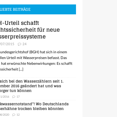
LIEBTE BEITRÄGE
-Urteil schafft
htssicherheit für neue
serpreissysteme
/07/2015
24
undesgerichtshof (BGH) hat sich in einem
llen Urteil mit Wasserpreisen befasst. Das
l hat erwünschte Nebenwirkungen: Es schafft
ssicherheit
[...]
sich bei den Wasserzählern seit 1.
mber 2016 geändert hat und was
orger tun können
11/2016
17
nkwassernotstand“! Wo Deutschlands
erhähne trocken bleiben könnten
08/2020
12