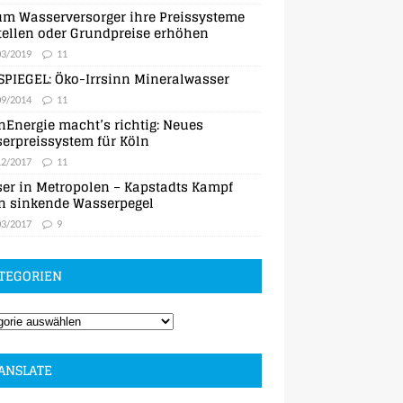
m Wasserversorger ihre Preissysteme
ellen oder Grundpreise erhöhen
03/2019
11
SPIEGEL: Öko-Irrsinn Mineralwasser
09/2014
11
nEnergie macht’s richtig: Neues
erpreissystem für Köln
12/2017
11
er in Metropolen – Kapstadts Kampf
n sinkende Wasserpegel
03/2017
9
TEGORIEN
ANSLATE