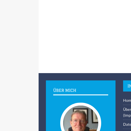
I
ÜBER MICH
Hom
Über
(Imp
Date