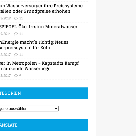
m Wasserversorger ihre Preissysteme
ellen oder Grundpreise erhöhen
03/2019
11
SPIEGEL: Öko-Irrsinn Mineralwasser
09/2014
11
nEnergie macht’s richtig: Neues
erpreissystem für Köln
12/2017
11
er in Metropolen – Kapstadts Kampf
n sinkende Wasserpegel
03/2017
9
TEGORIEN
ANSLATE