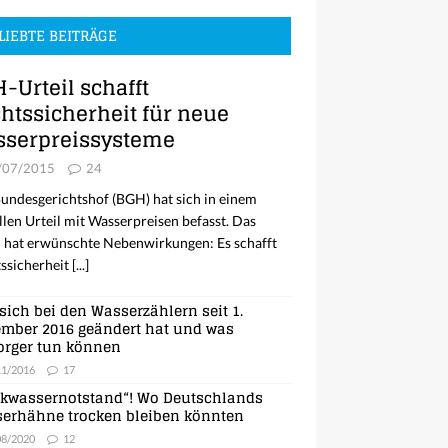
LIEBTE BEITRÄGE
-Urteil schafft
htssicherheit für neue
serpreissysteme
/07/2015
24
undesgerichtshof (BGH) hat sich in einem
llen Urteil mit Wasserpreisen befasst. Das
l hat erwünschte Nebenwirkungen: Es schafft
ssicherheit
[...]
sich bei den Wasserzählern seit 1.
mber 2016 geändert hat und was
orger tun können
11/2016
17
nkwassernotstand“! Wo Deutschlands
erhähne trocken bleiben könnten
08/2020
12