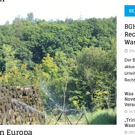
BE
BGH
Rec
Was
05
Der B
aktue
Urtei
Recht
Was 
Nove
Vers
14/
„Tri
Wass
in Europa
09/