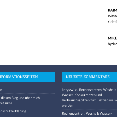
RAIM
Wasse
richt
MIKE
hydro
NFORMATIONSSEITEN
NEUESTE KOMMENTARE
e
katy.zwi
zu
Rechenzentren: Weshalb
Wasser-Konkurrenzen und
 diesen Blog und über mich
Verbrauchsspitzen zum Betriebsrisik
ressum)
werden
nschutzerklärung
Rechenzentren: Weshalb Wasser-