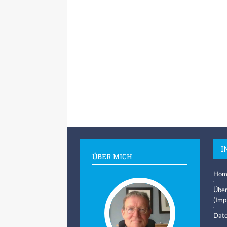
I
ÜBER MICH
Hom
Über
(Imp
Date