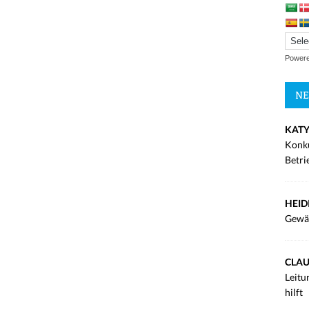
Power
NE
KATY
Konku
Betri
HEID
Gewä
CLAU
Leitu
hilft