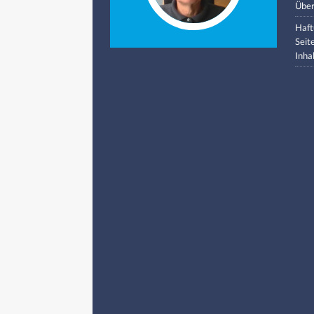
Über
Haft
Seit
Inha