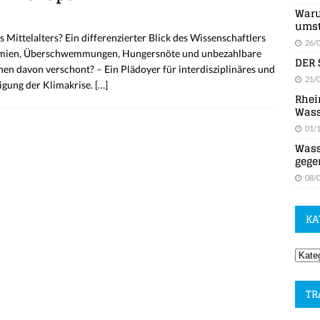
Waru
umst
Mittelalters? Ein differenzierter Blick des Wissenschaftlers
26/
ndemien, Überschwemmungen, Hungersnöte und unbezahlbare
DER 
n davon verschont? – Ein Plädoyer für interdisziplinäres und
21/
igung der Klimakrise.
[…]
Rhei
Wass
01/
Wass
gege
08/
KA
TR