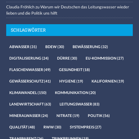
Claudia Fröhlich
zu
Warum wir Deutschen das Leitungswasser wieder
lieben und die Politik uns hilft
SCHLAGWÖRTER
ABWASSER
(31)
BDEW
(30)
BEWÄSSERUNG
(32)
DIGITALISIERUNG
(24)
DÜRRE
(30)
EU-KOMMISSION
(27)
FLASCHENWASSER
(49)
GESUNDHEIT
(18)
GEWÄSSERSCHUTZ
(41)
HYGIENE
(19)
KALIFORNIEN
(19)
KLIMAWANDEL
(150)
KOMMUNIKATION
(20)
LANDWIRTSCHAFT
(63)
LEITUNGSWASSER
(83)
MINERALWASSER
(24)
NITRATE
(19)
POLITIK
(56)
QUALITÄT
(48)
RWW
(30)
SYSTEMPREIS
(27)
TRANSPARENZ
(26)
TRINKBRUNNEN
(19)