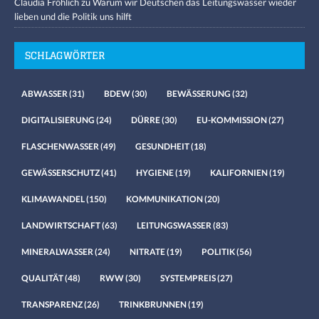
Claudia Fröhlich
zu
Warum wir Deutschen das Leitungswasser wieder
lieben und die Politik uns hilft
SCHLAGWÖRTER
ABWASSER
(31)
BDEW
(30)
BEWÄSSERUNG
(32)
DIGITALISIERUNG
(24)
DÜRRE
(30)
EU-KOMMISSION
(27)
FLASCHENWASSER
(49)
GESUNDHEIT
(18)
GEWÄSSERSCHUTZ
(41)
HYGIENE
(19)
KALIFORNIEN
(19)
KLIMAWANDEL
(150)
KOMMUNIKATION
(20)
LANDWIRTSCHAFT
(63)
LEITUNGSWASSER
(83)
MINERALWASSER
(24)
NITRATE
(19)
POLITIK
(56)
QUALITÄT
(48)
RWW
(30)
SYSTEMPREIS
(27)
TRANSPARENZ
(26)
TRINKBRUNNEN
(19)