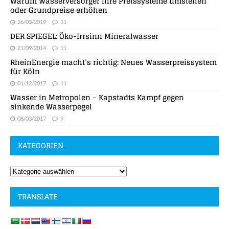
Warum Wasserversorger ihre Preissysteme umstellen
oder Grundpreise erhöhen
26/03/2019
11
DER SPIEGEL: Öko-Irrsinn Mineralwasser
21/09/2014
11
RheinEnergie macht’s richtig: Neues Wasserpreissystem
für Köln
01/12/2017
11
Wasser in Metropolen – Kapstadts Kampf gegen
sinkende Wasserpegel
08/03/2017
9
KATEGORIEN
TRANSLATE