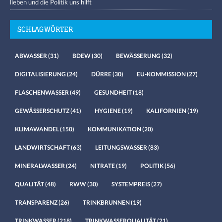
lieben und die Politik uns hilft
SCHLAGWÖRTER
ABWASSER
(31)
BDEW
(30)
BEWÄSSERUNG
(32)
DIGITALISIERUNG
(24)
DÜRRE
(30)
EU-KOMMISSION
(27)
FLASCHENWASSER
(49)
GESUNDHEIT
(18)
GEWÄSSERSCHUTZ
(41)
HYGIENE
(19)
KALIFORNIEN
(19)
KLIMAWANDEL
(150)
KOMMUNIKATION
(20)
LANDWIRTSCHAFT
(63)
LEITUNGSWASSER
(83)
MINERALWASSER
(24)
NITRATE
(19)
POLITIK
(56)
QUALITÄT
(48)
RWW
(30)
SYSTEMPREIS
(27)
TRANSPARENZ
(26)
TRINKBRUNNEN
(19)
TRINKWASSER
(218)
TRINKWASSERQUALITÄT
(21)