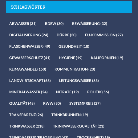
SCHLAGWÖRTER
ABWASSER
(31)
BDEW
(30)
BEWÄSSERUNG
(32)
DIGITALISIERUNG
(24)
DÜRRE
(30)
EU-KOMMISSION
(27)
FLASCHENWASSER
(49)
GESUNDHEIT
(18)
GEWÄSSERSCHUTZ
(41)
HYGIENE
(19)
KALIFORNIEN
(19)
KLIMAWANDEL
(150)
KOMMUNIKATION
(20)
LANDWIRTSCHAFT
(63)
LEITUNGSWASSER
(83)
MINERALWASSER
(24)
NITRATE
(19)
POLITIK
(56)
QUALITÄT
(48)
RWW
(30)
SYSTEMPREIS
(27)
TRANSPARENZ
(26)
TRINKBRUNNEN
(19)
TRINKWASSER
(218)
TRINKWASSERQUALITÄT
(21)
TRINKWASSERVERSORGUNG
(43)
TROCKENHEIT
(19)