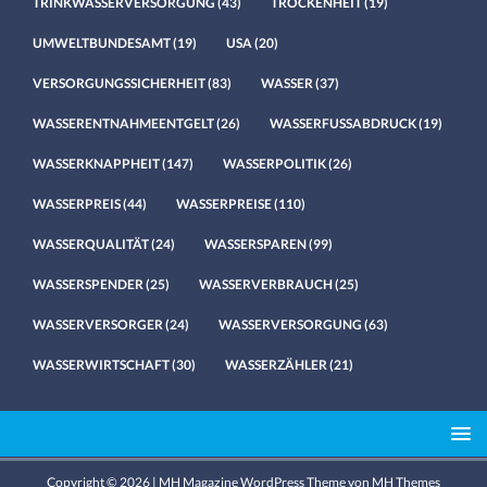
TRINKWASSERVERSORGUNG
(43)
TROCKENHEIT
(19)
UMWELTBUNDESAMT
(19)
USA
(20)
VERSORGUNGSSICHERHEIT
(83)
WASSER
(37)
WASSERENTNAHMEENTGELT
(26)
WASSERFUSSABDRUCK
(19)
WASSERKNAPPHEIT
(147)
WASSERPOLITIK
(26)
WASSERPREIS
(44)
WASSERPREISE
(110)
WASSERQUALITÄT
(24)
WASSERSPAREN
(99)
WASSERSPENDER
(25)
WASSERVERBRAUCH
(25)
WASSERVERSORGER
(24)
WASSERVERSORGUNG
(63)
WASSERWIRTSCHAFT
(30)
WASSERZÄHLER
(21)
Copyright © 2026 | MH Magazine WordPress Theme von
MH Themes