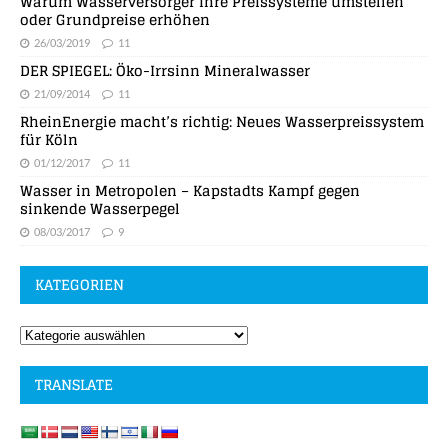
Warum Wasserversorger ihre Preissysteme umstellen
oder Grundpreise erhöhen
26/03/2019
11
DER SPIEGEL: Öko-Irrsinn Mineralwasser
21/09/2014
11
RheinEnergie macht’s richtig: Neues Wasserpreissystem
für Köln
01/12/2017
11
Wasser in Metropolen – Kapstadts Kampf gegen
sinkende Wasserpegel
08/03/2017
9
KATEGORIEN
TRANSLATE