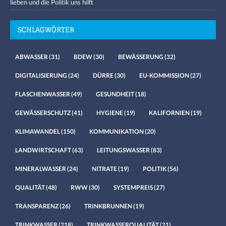
lieben und die Politik uns hilft
SCHLAGWÖRTER
ABWASSER
(31)
BDEW
(30)
BEWÄSSERUNG
(32)
DIGITALISIERUNG
(24)
DÜRRE
(30)
EU-KOMMISSION
(27)
FLASCHENWASSER
(49)
GESUNDHEIT
(18)
GEWÄSSERSCHUTZ
(41)
HYGIENE
(19)
KALIFORNIEN
(19)
KLIMAWANDEL
(150)
KOMMUNIKATION
(20)
LANDWIRTSCHAFT
(63)
LEITUNGSWASSER
(83)
MINERALWASSER
(24)
NITRATE
(19)
POLITIK
(56)
QUALITÄT
(48)
RWW
(30)
SYSTEMPREIS
(27)
TRANSPARENZ
(26)
TRINKBRUNNEN
(19)
TRINKWASSER
(218)
TRINKWASSERQUALITÄT
(21)