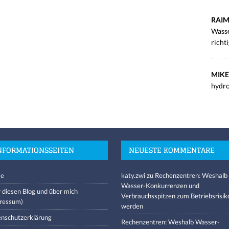
RAIM
Wasse
richt
MIKE
hydro
NFORMATIONSSEITEN
NEUESTE KOMMENTARE
e
katy.zwi
zu
Rechenzentren: Weshalb
Wasser-Konkurrenzen und
 diesen Blog und über mich
Verbrauchsspitzen zum Betriebsrisik
ressum)
werden
nschutzerklärung
Rechenzentren: Weshalb Wasser-