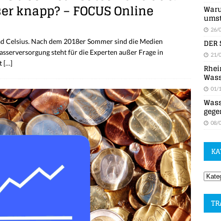
ser knapp? – FOCUS Online
Waru
umst
26/
DER 
ad Celsius. Nach dem 2018er Sommer sind die Medien
-Wasserversorgung steht für die Experten außer Frage in
21/
zt
[…]
Rhei
Wass
01/
Wass
gege
08/
KA
TR