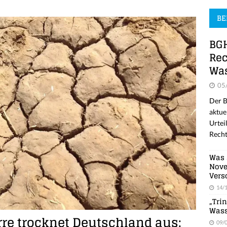
BE
BGH
Rec
Was
05
Der B
aktue
Urtei
Recht
Was 
Nove
Vers
14/
„Tri
Wass
re trocknet Deutschland aus:
09/