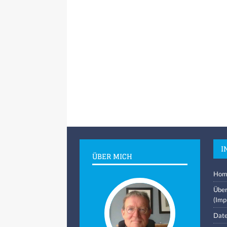
I
ÜBER MICH
Hom
Über
(Imp
Date