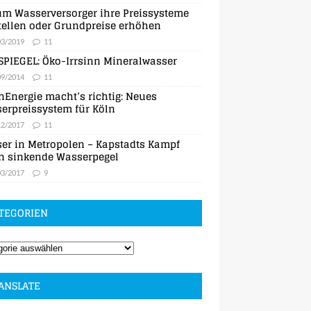
m Wasserversorger ihre Preissysteme
ellen oder Grundpreise erhöhen
03/2019
11
SPIEGEL: Öko-Irrsinn Mineralwasser
09/2014
11
nEnergie macht’s richtig: Neues
erpreissystem für Köln
12/2017
11
er in Metropolen – Kapstadts Kampf
n sinkende Wasserpegel
03/2017
9
TEGORIEN
ANSLATE