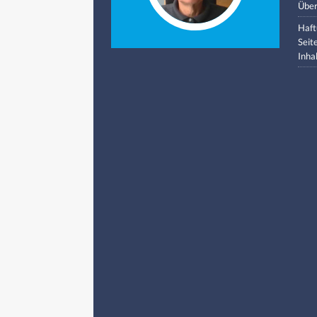
Über
Haft
Seit
Inha