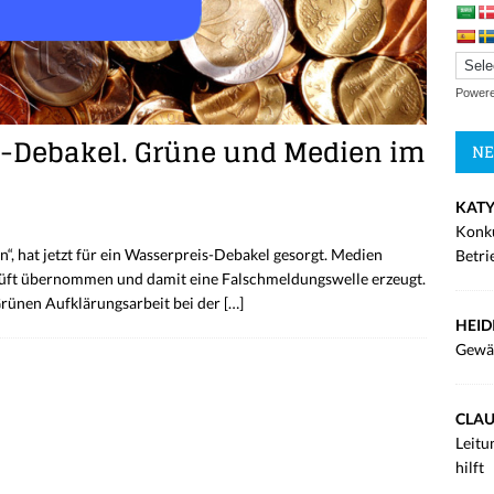
Power
s-Debakel. Grüne und Medien im
NE
KATY
Konku
in“, hat jetzt für ein Wasserpreis-Debakel gesorgt. Medien
Betri
rüft übernommen und damit eine Falschmeldungswelle erzeugt.
Grünen Aufklärungsarbeit bei der
[…]
HEID
Gewä
CLAU
Leitu
hilft