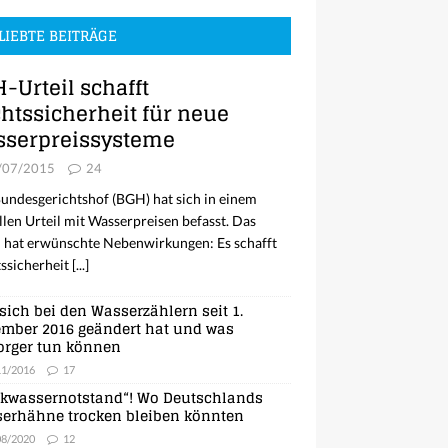
LIEBTE BEITRÄGE
-Urteil schafft
htssicherheit für neue
serpreissysteme
/07/2015
24
undesgerichtshof (BGH) hat sich in einem
llen Urteil mit Wasserpreisen befasst. Das
l hat erwünschte Nebenwirkungen: Es schafft
ssicherheit
[...]
sich bei den Wasserzählern seit 1.
mber 2016 geändert hat und was
orger tun können
11/2016
17
nkwassernotstand“! Wo Deutschlands
erhähne trocken bleiben könnten
08/2020
12