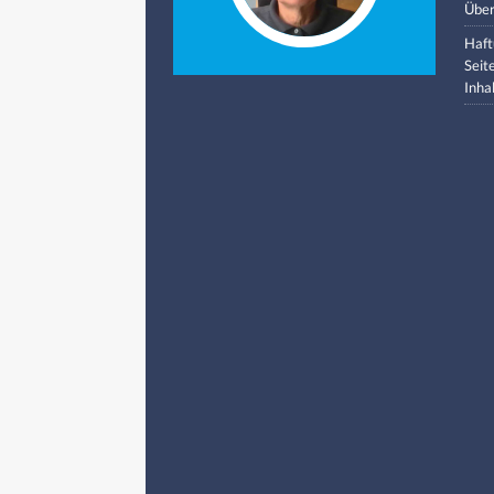
Über
Haft
Seit
Inha