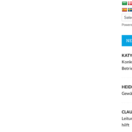
Power
NE
KATY
Konku
Betri
HEID
Gewä
CLAU
Leitu
hilft