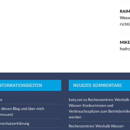
RAIM
Wasse
richt
MIKE
hydro
NFORMATIONSSEITEN
NEUESTE KOMMENTARE
e
katy.zwi
zu
Rechenzentren: Weshalb
Wasser-Konkurrenzen und
 diesen Blog und über mich
Verbrauchsspitzen zum Betriebsrisik
ressum)
werden
nschutzerklärung
Rechenzentren: Weshalb Wasser-