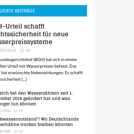
LIEBTE BEITRÄGE
-Urteil schafft
htssicherheit für neue
serpreissysteme
/07/2015
24
undesgerichtshof (BGH) hat sich in einem
llen Urteil mit Wasserpreisen befasst. Das
l hat erwünschte Nebenwirkungen: Es schafft
ssicherheit
[...]
sich bei den Wasserzählern seit 1.
mber 2016 geändert hat und was
orger tun können
11/2016
17
nkwassernotstand“! Wo Deutschlands
erhähne trocken bleiben könnten
08/2020
12