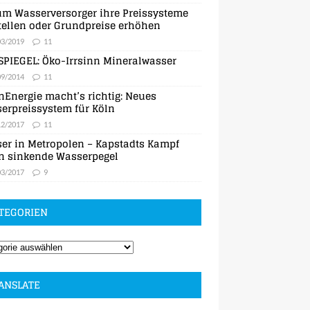
m Wasserversorger ihre Preissysteme
ellen oder Grundpreise erhöhen
03/2019
11
SPIEGEL: Öko-Irrsinn Mineralwasser
09/2014
11
nEnergie macht’s richtig: Neues
erpreissystem für Köln
12/2017
11
er in Metropolen – Kapstadts Kampf
n sinkende Wasserpegel
03/2017
9
TEGORIEN
ANSLATE