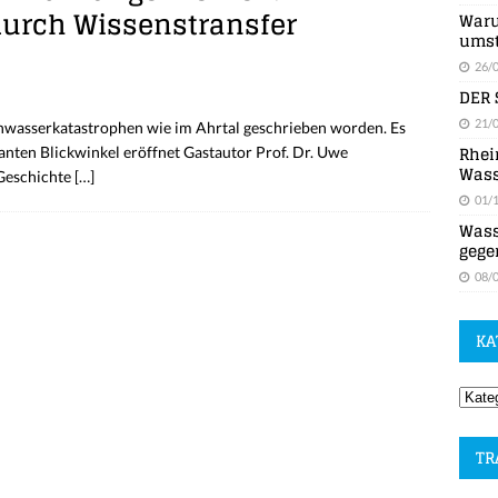
durch Wissenstransfer
Waru
umst
26/
DER 
21/
chwasserkatastrophen wie im Ahrtal geschrieben worden. Es
Rhei
anten Blickwinkel eröffnet Gastautor Prof. Dr. Uwe
Wass
 Geschichte
[…]
01/
Wass
gege
08/
KA
TR