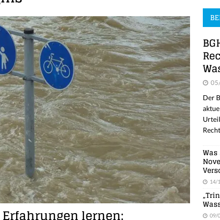
BE
BGH
Rec
Was
05
Der B
aktue
Urtei
Recht
Was 
Nove
Vers
14/
„Tri
Wass
 Erfahrungen lernen:
09/