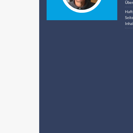
Über
Haft
Seit
Inha