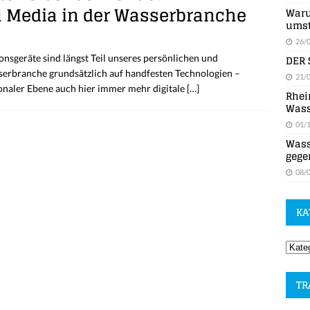
l Media in der Wasserbranche
Waru
umst
26/
DER 
geräte sind längst Teil unseres persönlichen und
serbranche grundsätzlich auf handfesten Technologien –
21/
ionaler Ebene auch hier immer mehr digitale
[…]
Rhei
Wass
01/
Wass
gege
08/
KA
TR