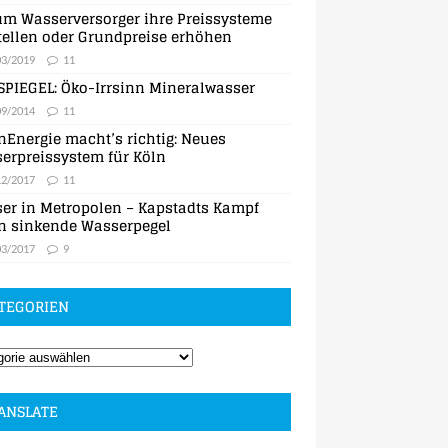
m Wasserversorger ihre Preissysteme
ellen oder Grundpreise erhöhen
03/2019
11
SPIEGEL: Öko-Irrsinn Mineralwasser
09/2014
11
nEnergie macht’s richtig: Neues
erpreissystem für Köln
12/2017
11
er in Metropolen – Kapstadts Kampf
n sinkende Wasserpegel
03/2017
9
TEGORIEN
ANSLATE