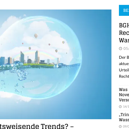
BE
BGH
Rec
Was
05
Der B
aktue
Urtei
Recht
Was 
Nove
Vers
14/
„Tri
Wass
ftsweisende Trends? –
09/