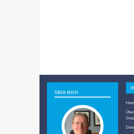
I
ÜBER MICH
Hom
Über
(Imp
Date