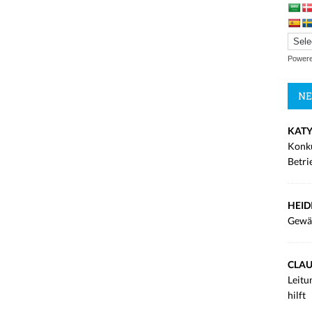
Power
NE
KATY
Konku
Betri
HEID
Gewä
CLAU
Leitu
hilft