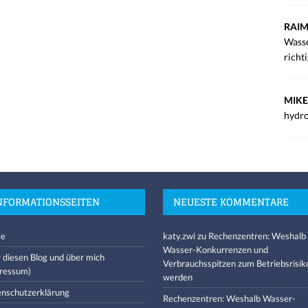
RAIM
Wasse
richt
MIKE
hydro
NFORMATIONSSEITEN
NEUESTE KOMMENTARE
e
katy.zwi
zu
Rechenzentren: Weshalb
Wasser-Konkurrenzen und
 diesen Blog und über mich
Verbrauchsspitzen zum Betriebsrisik
ressum)
werden
nschutzerklärung
Rechenzentren: Weshalb Wasser-