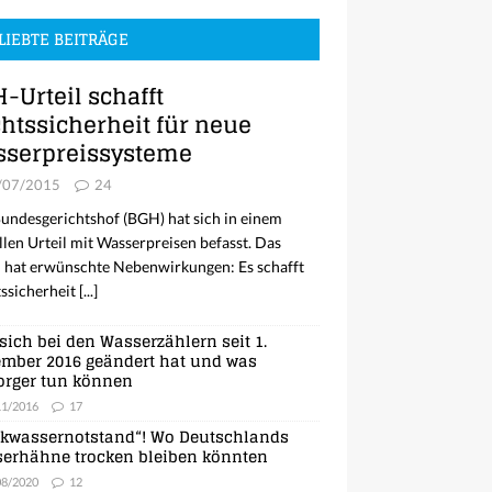
LIEBTE BEITRÄGE
-Urteil schafft
htssicherheit für neue
serpreissysteme
/07/2015
24
undesgerichtshof (BGH) hat sich in einem
llen Urteil mit Wasserpreisen befasst. Das
l hat erwünschte Nebenwirkungen: Es schafft
ssicherheit
[...]
sich bei den Wasserzählern seit 1.
mber 2016 geändert hat und was
orger tun können
11/2016
17
nkwassernotstand“! Wo Deutschlands
erhähne trocken bleiben könnten
08/2020
12