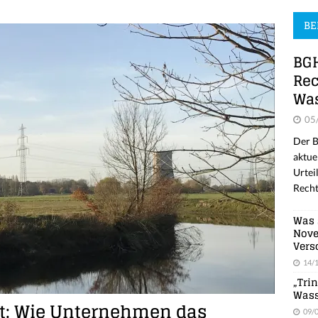
BE
BGH
Rec
Was
05
Der B
aktue
Urtei
Recht
Was 
Nove
Vers
14/
„Tri
Wass
t: Wie Unternehmen das
09/