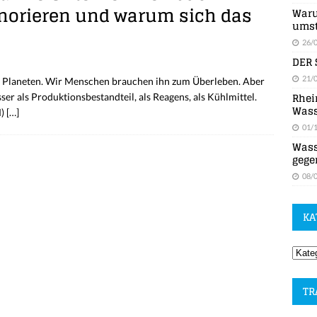
gnorieren und warum sich das
Waru
umst
26/
DER 
21/
em Planeten. Wir Menschen brauchen ihn zum Überleben. Aber
Rhei
r als Produktionsbestandteil, als Reagens, als Kühlmittel.
Wass
M)
[…]
01/
Wass
gege
08/
KA
TR