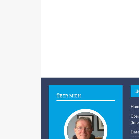
I
ÜBER MICH
Hom
Über
(Imp
Date