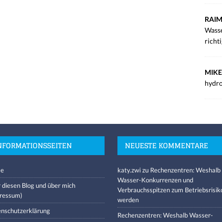
RAIM
Wasse
richt
MIKE
hydro
NFORMATIONSSEITEN
NEUESTE KOMMENTARE
e
katy.zwi
zu
Rechenzentren: Weshalb
Wasser-Konkurrenzen und
 diesen Blog und über mich
Verbrauchsspitzen zum Betriebsrisik
ressum)
werden
nschutzerklärung
Rechenzentren: Weshalb Wasser-