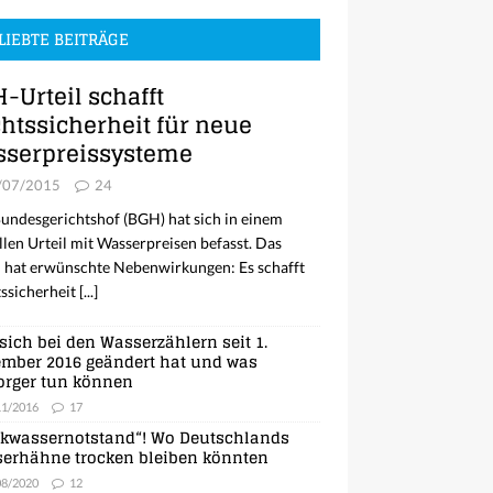
LIEBTE BEITRÄGE
-Urteil schafft
htssicherheit für neue
serpreissysteme
/07/2015
24
undesgerichtshof (BGH) hat sich in einem
llen Urteil mit Wasserpreisen befasst. Das
l hat erwünschte Nebenwirkungen: Es schafft
ssicherheit
[...]
sich bei den Wasserzählern seit 1.
mber 2016 geändert hat und was
orger tun können
11/2016
17
nkwassernotstand“! Wo Deutschlands
erhähne trocken bleiben könnten
08/2020
12