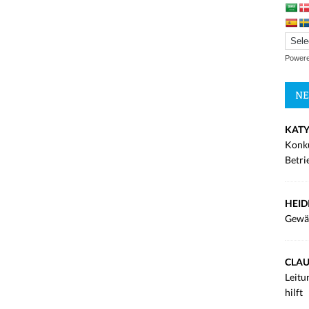
Power
NE
KATY
Konku
Betri
HEID
Gewä
CLAU
Leitu
hilft