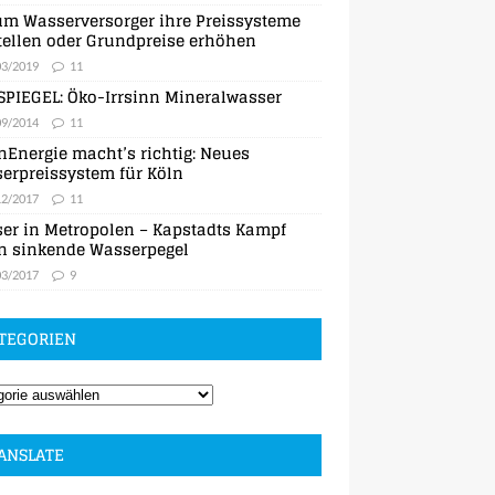
m Wasserversorger ihre Preissysteme
ellen oder Grundpreise erhöhen
03/2019
11
SPIEGEL: Öko-Irrsinn Mineralwasser
09/2014
11
nEnergie macht’s richtig: Neues
erpreissystem für Köln
12/2017
11
er in Metropolen – Kapstadts Kampf
n sinkende Wasserpegel
03/2017
9
TEGORIEN
ANSLATE