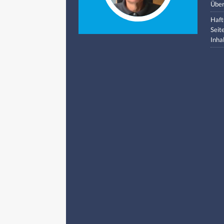
Über
Haft
Seit
Inha