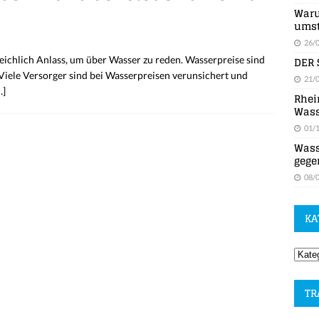
Waru
umst
26/
DER 
eichlich Anlass, um über Wasser zu reden. Wasserpreise sind
 Viele Versorger sind bei Wasserpreisen verunsichert und
21/
…]
Rhei
Wass
01/
Wass
gege
08/
KA
TR