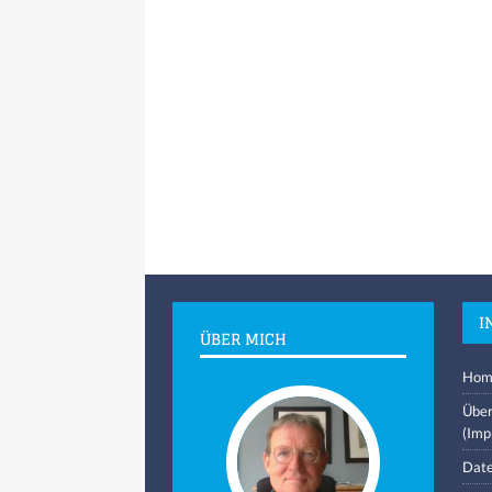
I
ÜBER MICH
Hom
Über
(Imp
Date