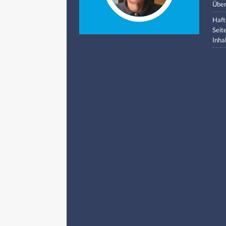
Über
Haft
Seit
Inha