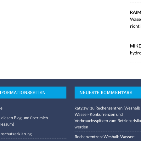
RAIM
Wasse
richt
MIKE
hydro
NFORMATIONSSEITEN
NEUESTE KOMMENTARE
e
katy.zwi
zu
Rechenzentren: Weshalb
Wasser-Konkurrenzen und
 diesen Blog und über mich
Verbrauchsspitzen zum Betriebsrisik
ressum)
werden
nschutzerklärung
Rechenzentren: Weshalb Wasser-