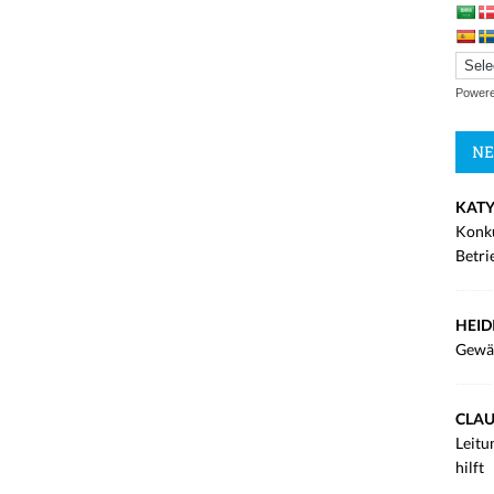
Power
NE
KATY
Konku
Betri
HEID
Gewä
CLAU
Leitu
hilft