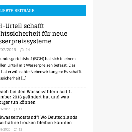
LIEBTE BEITRÄGE
-Urteil schafft
htssicherheit für neue
serpreissysteme
/07/2015
24
undesgerichtshof (BGH) hat sich in einem
llen Urteil mit Wasserpreisen befasst. Das
l hat erwünschte Nebenwirkungen: Es schafft
ssicherheit
[...]
sich bei den Wasserzählern seit 1.
mber 2016 geändert hat und was
orger tun können
11/2016
17
nkwassernotstand“! Wo Deutschlands
erhähne trocken bleiben könnten
08/2020
12