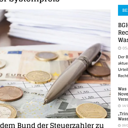
BE
BGH
Rec
Was
05
Der B
aktue
Urtei
Recht
Was 
Nove
Vers
14/
„Tri
Wass
dem Bund der Steuerzahler zu
09/