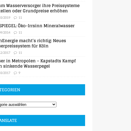
m Wasserversorger ihre Preissysteme
ellen oder Grundpreise erhöhen
03/2019
11
SPIEGEL: Öko-Irrsinn Mineralwasser
09/2014
11
nEnergie macht’s richtig: Neues
erpreissystem für Köln
12/2017
11
er in Metropolen – Kapstadts Kampf
n sinkende Wasserpegel
03/2017
9
TEGORIEN
ANSLATE