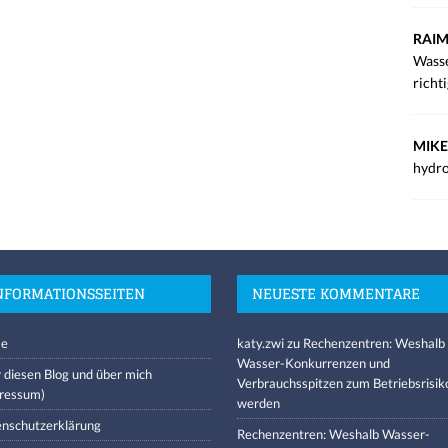
RAIM
Wasse
richt
MIKE
hydro
NFORMATIONSSEITEN
NEUESTE KOMMENTARE
e
katy.zwi
zu
Rechenzentren: Weshalb
Wasser-Konkurrenzen und
 diesen Blog und über mich
Verbrauchsspitzen zum Betriebsrisik
ressum)
werden
nschutzerklärung
Rechenzentren: Weshalb Wasser-