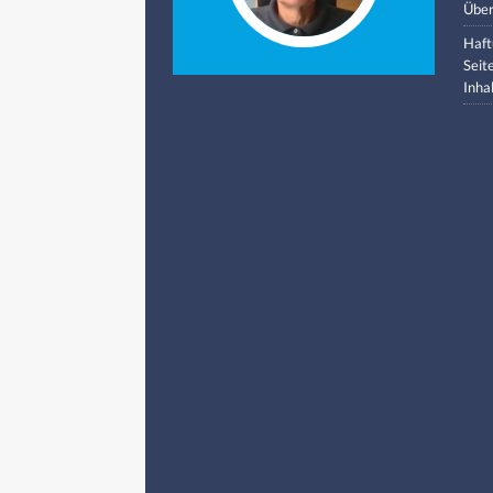
Über
Haft
Seit
Inha