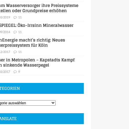
m Wasserversorger ihre Preissysteme
ellen oder Grundpreise erhöhen
03/2019
11
SPIEGEL: Öko-Irrsinn Mineralwasser
09/2014
11
nEnergie macht’s richtig: Neues
erpreissystem für Köln
12/2017
11
er in Metropolen – Kapstadts Kampf
n sinkende Wasserpegel
03/2017
9
TEGORIEN
ANSLATE