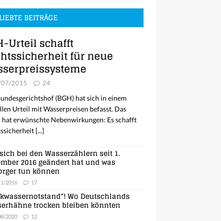
LIEBTE BEITRÄGE
-Urteil schafft
htssicherheit für neue
serpreissysteme
/07/2015
24
undesgerichtshof (BGH) hat sich in einem
llen Urteil mit Wasserpreisen befasst. Das
l hat erwünschte Nebenwirkungen: Es schafft
ssicherheit
[...]
sich bei den Wasserzählern seit 1.
mber 2016 geändert hat und was
orger tun können
11/2016
17
nkwassernotstand“! Wo Deutschlands
erhähne trocken bleiben könnten
08/2020
12