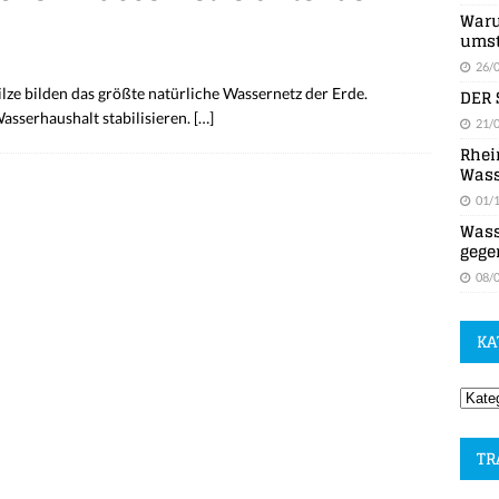
Waru
umst
26/
DER 
ze bilden das größte natürliche Wassernetz der Erde.
Wasserhaushalt stabilisieren.
[…]
21/
Rhei
Wass
01/
Wass
gege
08/
KA
TR