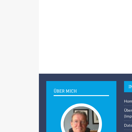
I
ÜBER MICH
Hom
Über
(Imp
Date