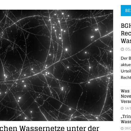
BE
BGH
Rec
Was
05
Der B
aktue
Urtei
Recht
Was 
Nove
Vers
14/
„Tri
Wass
ichen Wassernetze unter der
09/