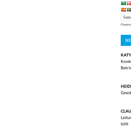
Power
NE
KATY
Konku
Betri
HEID
Gewä
CLAU
Leitu
hilft