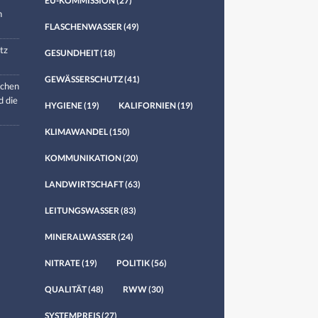
EU-KOMMISSION
(27)
n
FLASCHENWASSER
(49)
tz
GESUNDHEIT
(18)
GEWÄSSERSCHUTZ
(41)
chen
d die
HYGIENE
(19)
KALIFORNIEN
(19)
KLIMAWANDEL
(150)
KOMMUNIKATION
(20)
LANDWIRTSCHAFT
(63)
LEITUNGSWASSER
(83)
MINERALWASSER
(24)
NITRATE
(19)
POLITIK
(56)
QUALITÄT
(48)
RWW
(30)
SYSTEMPREIS
(27)