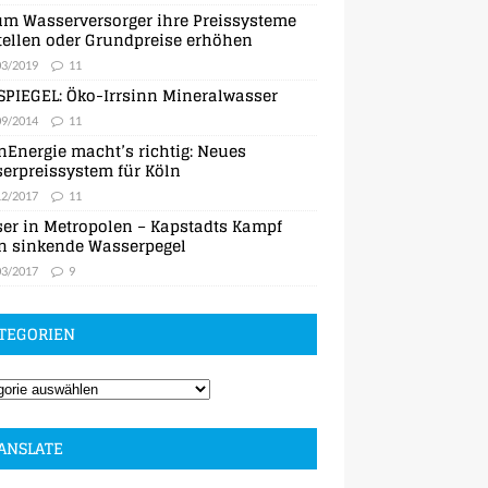
m Wasserversorger ihre Preissysteme
ellen oder Grundpreise erhöhen
03/2019
11
SPIEGEL: Öko-Irrsinn Mineralwasser
09/2014
11
nEnergie macht’s richtig: Neues
erpreissystem für Köln
12/2017
11
er in Metropolen – Kapstadts Kampf
n sinkende Wasserpegel
03/2017
9
TEGORIEN
ANSLATE