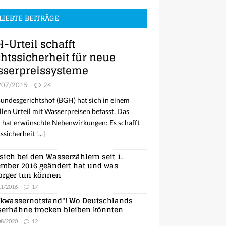
LIEBTE BEITRÄGE
-Urteil schafft
htssicherheit für neue
serpreissysteme
/07/2015
24
undesgerichtshof (BGH) hat sich in einem
llen Urteil mit Wasserpreisen befasst. Das
l hat erwünschte Nebenwirkungen: Es schafft
ssicherheit
[...]
sich bei den Wasserzählern seit 1.
mber 2016 geändert hat und was
orger tun können
11/2016
17
nkwassernotstand“! Wo Deutschlands
erhähne trocken bleiben könnten
08/2020
12