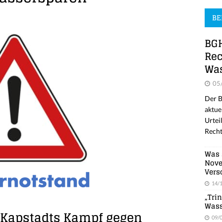
BE
BGH
Rec
Was
05
Der B
aktue
Urtei
Recht
Was 
Nove
Vers
14/
„Tri
Wass
 Kapstadts Kampf gegen
09/