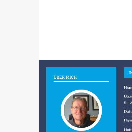
I
ÜBER MICH
Hom
Über
(Imp
Date
Über
Haft