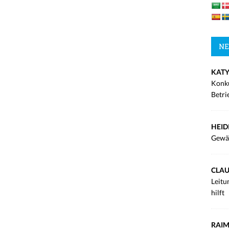
NE
KATY
Konku
Betri
HEID
Gewä
CLAU
Leitu
hilft
RAIM