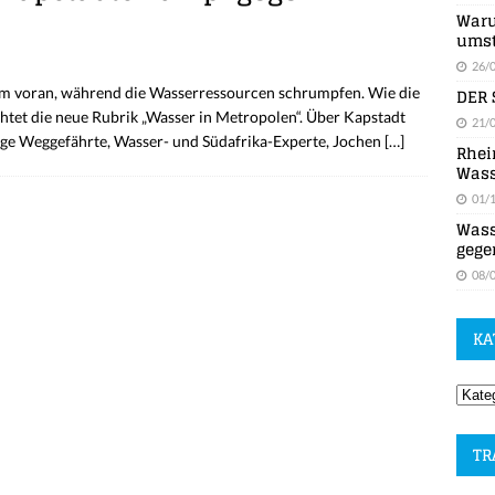
Waru
umst
26/
DER 
sam voran, während die Wasserressourcen schrumpfen. Wie die
et die neue Rubrik „Wasser in Metropolen“. Über Kapstadt
21/
hrige Weggefährte, Wasser- und Südafrika-Experte, Jochen
[…]
Rhei
Wass
01/
Wass
gege
08/
KA
TR