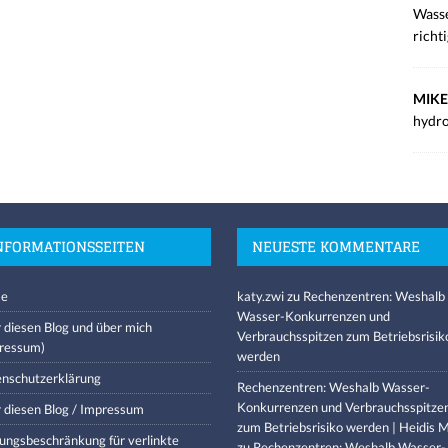
Wasse
richt
MIKE
hydro
NFORMATIONSSEITEN
NEUESTE KOMMENTARE
e
katy.zwi
zu
Rechenzentren: Weshalb
Wasser-Konkurrenzen und
 diesen Blog und über mich
Verbrauchsspitzen zum Betriebsrisik
ressum)
werden
nschutzerklärung
Rechenzentren: Weshalb Wasser-
Konkurrenzen und Verbrauchsspitze
 diesen Blog / Impressum
zum Betriebsrisiko werden | Heidis M
ungsbeschränkung für verlinkte
zu
Rechenzentren: Weshalb Wasser-