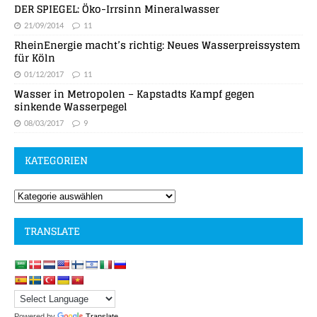
DER SPIEGEL: Öko-Irrsinn Mineralwasser
21/09/2014
11
RheinEnergie macht’s richtig: Neues Wasserpreissystem
für Köln
01/12/2017
11
Wasser in Metropolen – Kapstadts Kampf gegen
sinkende Wasserpegel
08/03/2017
9
KATEGORIEN
TRANSLATE
Powered by
Translate