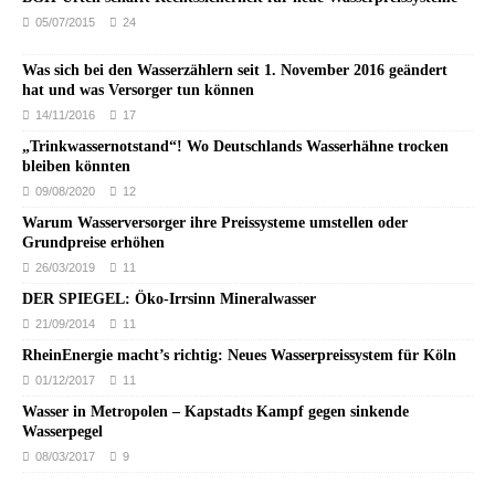
05/07/2015
24
Was sich bei den Wasserzählern seit 1. November 2016 geändert
hat und was Versorger tun können
14/11/2016
17
„Trinkwassernotstand“! Wo Deutschlands Wasserhähne trocken
bleiben könnten
09/08/2020
12
Warum Wasserversorger ihre Preissysteme umstellen oder
Grundpreise erhöhen
26/03/2019
11
DER SPIEGEL: Öko-Irrsinn Mineralwasser
21/09/2014
11
RheinEnergie macht’s richtig: Neues Wasserpreissystem für Köln
01/12/2017
11
Wasser in Metropolen – Kapstadts Kampf gegen sinkende
Wasserpegel
08/03/2017
9