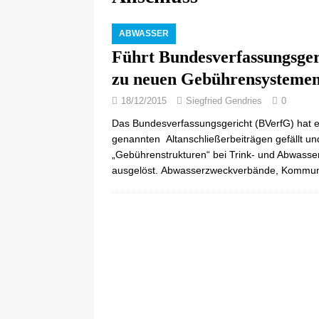
ABWASSER
Führt Bundesverfassungsgeri
zu neuen Gebührensysteme
18/12/2015
Siegfried Gendries
0
Das Bundesverfassungsgericht (BVerfG) hat e
genannten Altanschließerbeiträgen gefällt un
„Gebührenstrukturen“ bei Trink- und Abwasser
ausgelöst. Abwasserzweckverbände, Kommune