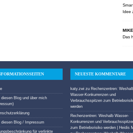
Smart
Idee 
MIKE
Das h
NFORMATIONSSEITEN
NEUESTE KOMMENTARE
e
katy.zwi
zu
Rechenzentren: Weshal
Wasser-Konkurrenzen und
 diesen Blog und über mich
Verbrauchsspitzen zum Betriebsrisi
ressum)
werden
nschutzerklärung
Rechenzentren: Weshalb Wasser-
Konkurrenzen und Verbrauchsspitze
 diesen Blog / Impressum
zum Betriebsrisiko werden | Heidis 
ungsbeschränkung für verlinkte