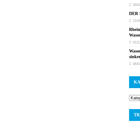
26/0
DER S
21/0
Rhein
Wasse
01/1
Wasse
sinke
08/0
KA
TR