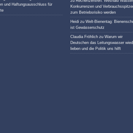
zu
Rechenzentren: Weshalb Wasser
en und Haftungsausschluss für
Konkurrenzen und Verbrauchsspitze
lte
zum Betriebsrisiko werden
Heidi
zu
Welt-Bienentag: Bienensch
ist Gewässerschutz
Claudia Fröhlich
zu
Warum wir
Deutschen das Leitungswasser wied
lieben und die Politik uns hilft