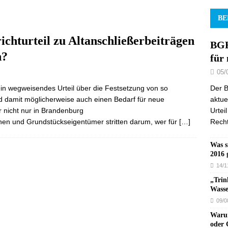
BE
chturteil zu Altanschließerbeiträgen
BGH
n?
für
05/
Der B
in wegweisendes Urteil über die Festsetzung von so
aktue
d damit möglicherweise auch einen Bedarf für neue
Urtei
 nicht nur in Brandenburg
Recht
n und Grundstückseigentümer stritten darum, wer für
[…]
Was s
2016 
14/1
„Trin
Wasse
09/0
Warum
oder 