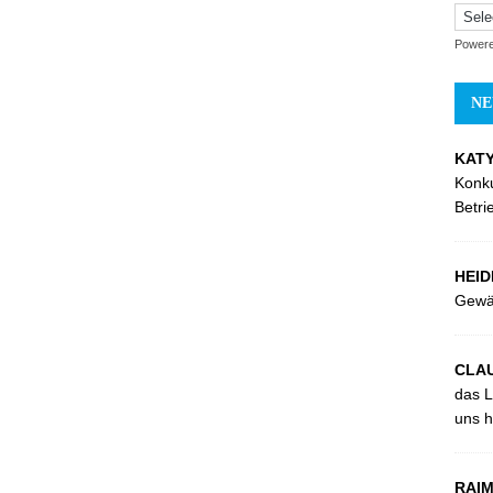
Power
NE
KATY
Konk
Betri
HEID
Gewä
CLAU
das L
uns hi
RAIM