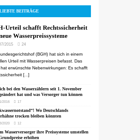
LIEBTE BEITRÄGE
-Urteil schafft Rechtssicherheit
 neue Wasserpreissysteme
07/2015
24
undesgerichtshof (BGH) hat sich in einem
llen Urteil mit Wasserpreisen befasst. Das
l hat erwünschte Nebenwirkungen: Es schafft
ssicherheit
[...]
ich bei den Wasserzählern seit 1. November
geändert hat und was Versorger tun können
1/2016
17
kwassernotstand“! Wo Deutschlands
rhähne trocken bleiben könnten
8/2020
12
 Wasserversorger ihre Preissysteme umstellen
Grundpreise erhöhen