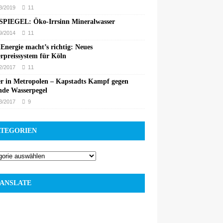
3/2019
11
PIEGEL: Öko-Irrsinn Mineralwasser
9/2014
11
Energie macht’s richtig: Neues
rpreissystem für Köln
2/2017
11
r in Metropolen – Kapstadts Kampf gegen
nde Wasserpegel
3/2017
9
TEGORIEN
ANSLATE