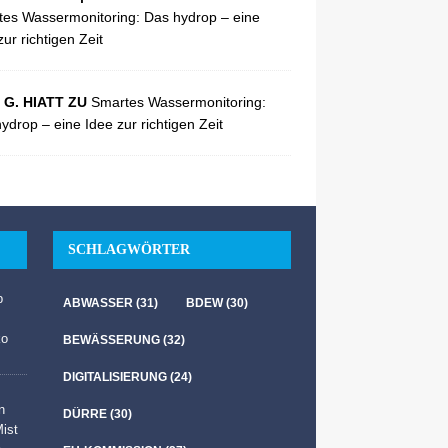
es Wassermonitoring: Das hydrop – eine
zur richtigen Zeit
 G. HIATT ZU
Smartes Wassermonitoring:
ydrop – eine Idee zur richtigen Zeit
SCHLAGWÖRTER
b
ABWASSER
(31)
BDEW
(30)
ko
BEWÄSSERUNG
(32)
DIGITALISIERUNG
(24)
n
DÜRRE
(30)
Mist