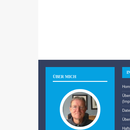
I
ÜBER MICH
Hom
Über
(Imp
Date
Über
Haft